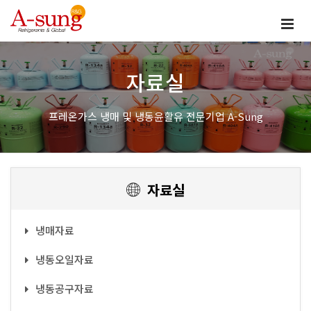
자료실
프레온가스 냉매 및 냉동윤활유 전문기업 A-Sung
자료실
냉매자료
냉동오일자료
냉동공구자료