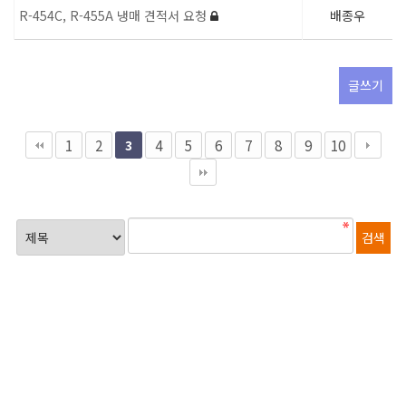
R-454C, R-455A 냉매 견적서 요청
배종우
글쓰기
1
2
4
5
6
7
8
9
10
3